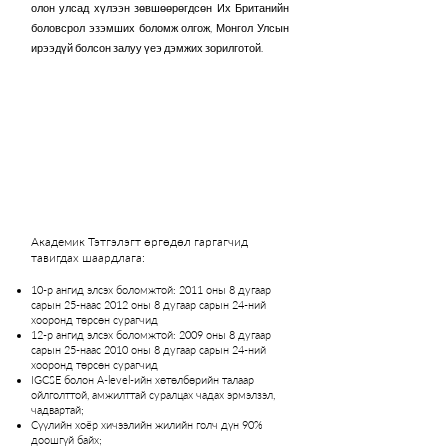
олон улсад хүлээн зөвшөөрөгдсөн Их Британийн
боловсрол эзэмших боломж олгож, Монгол Улсын
ирээдүй болсон залуу үеэ дэмжих зорилготой.
Академик Тэтгэлэгт өргөдөл гаргагчид
тавигдах шаардлага:​
10-р ангид элсэх боломжтой: 2011 оны 8 дугаар
сарын 25-наас 2012 оны 8 дугаар сарын 24-ний
хооронд төрсөн сурагчид
12-р ангид элсэх боломжтой: 2009 оны 8 дугаар
сарын 25-наас 2010 оны 8 дугаар сарын 24-ний
хооронд төрсөн сурагчид
IGCSE болон A-level-ийн хөтөлбөрийн талаар
ойлголттой, амжилттай суралцах чадах эрмэлзэл,
чадвартай;
Сүүлийн хоёр хичээлийн жилийн голч дүн 90%
доошгүй байх;