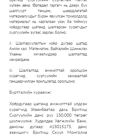
хүлээн авна. Өргөдөл гаргагч нь дээрх бүх
шалгуурт тэнцэж, шаардлагатай
материалуудыг бүрэн явуулсан тохиолдолд
материалыг нь харгалзан үзэх ба тийнхүү
хоёрдугаар шатанд шалгарсан сурагчдыг
сургуулийн зүгээс зарлах болно.
ii. Шалгаруулалтын хоёр дугаар шатад
Англи хэл, Математик, Байгалийн Шинжлэх
Ухааны хичээлүүдээр шалгалтад
хамрагдана.
iii. Шалгалтад амжилттай оролцсон
сурагчид сургуулийн захиралтай
ганцаарчилсан ярилцлагад оролцоно.
Бүртгэлийн хураамж:
Хоёрдугаар шатанд амжилттай үлдсэн
сурагчид Улаанбаатар дахь Бритиш
Сургуулийн данс руу 150,000 төгрөг
шилжүүлнэ: Худалдаа Хөгжлийн Банк,
дансны дугаар:
415015175
, данс
эзэмшигч: Бритиш Скүүл Монголиа