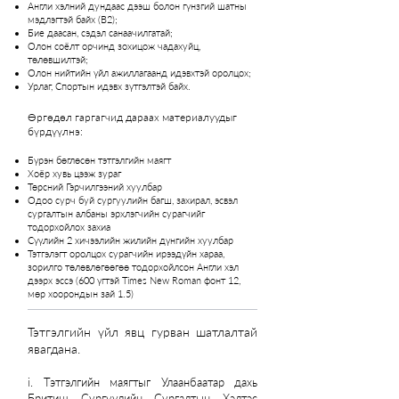
Англи хэлний дундаас дээш болон гүнзгий шатны
мэдлэгтэй байх (B2);
Бие даасан, сэдэл санаачилгатай;
Олон соёлт орчинд зохицож чадахуйц,
төлөвшилтэй;
Олон нийтийн үйл ажиллагаанд идэвхтэй оролцох;
Урлаг, Спортын идэвх зүтгэлтэй байх.
Өргөдөл гаргагчид дараах материалуудыг
бүрдүүлнэ:
Бүрэн бөглөсөн тэтгэлгийн маягт
Хоёр хувь цээж зураг
Төрсний Гэрчилгээний хуулбар
Одоо сурч буй сургуулийн багш, захирал, эсвэл
сургалтын албаны эрхлэгчийн сурагчийг
тодорхойлох захиа
Сүүлийн 2 хичээлийн жилийн дүнгийн хуулбар
Тэтгэлэгт оролцох сурагчийн ирээдүйн хараа,
зорилго төлөвлөгөөгөө тодорхойлсон Англи хэл
дээрх эссэ (600 үгтэй Times New Roman фонт 12,
мөр хоорондын зай 1.5)
Тэтгэлгийн үйл явц гурван шатлалтай
явагдана. ​
i. Тэтгэлгийн маягтыг Улаанбаатар дахь
Бритиш Сургуулийн Сургалтын Хэлтэс