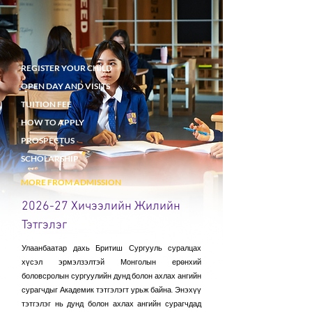
REGISTER YOUR CHILD
OPEN DAY AND VISITS
TUITION FEE
HOW TO APPLY
PROSPECTUS
SCHOLARSHIP
MORE FROM ADMISSION
2026-27 Хичээлийн Жилийн
INTERNATIONAL ADMISSION
SCHOOL UNIFORM
Тэтгэлэг
BEING A DAY PUPIL
Улаанбаатар дахь Бритиш Сургууль суралцах
ALUMNI
хүсэл эрмэлзэлтэй Монголын ерөнхий
боловсролын сургуулийн дунд болон ахлах ангийн
сурагчдыг Академик тэтгэлэгт урьж байна. Энэхүү
тэтгэлэг нь дунд болон ахлах ангийн сурагчдад