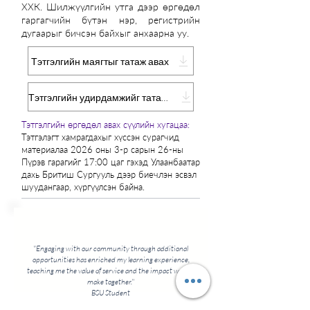
ХХК. Шилжүүлгийн утга дээр өргөдөл
гаргагчийн бүтэн нэр, регистрийн
дугаарыг бичсэн байхыг анхаарна уу.
Тэтгэлгийн маягтыг татаж авах
Тэтгэлгийн удирдамжийг татаж авах
Тэтгэлгийн өргөдөл авах сүүлийн хугацаа:
Тэтгэлэгт хамрагдахыг хүссэн сурагчид
материалаа 2026 оны 3-р сарын 26-ны
Пүрэв гарагийг 17:00 цаг гэхэд Улаанбаатар
дахь Бритиш Сургууль дээр биечлэн эсвэл
шуудангаар, хүргүүлсэн байна.
"Engaging with our community through additional
opportunities has enriched my learning experience,
teaching me the value of service and the impact we can
make together.''
BSU Student