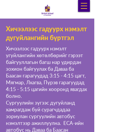
Хичээлээс гадуурх нэмэлт
дугуйлангийн бүртгэл
Хичээлээс гадуурх нэмэлт
угуйлангийн хөтөлбөрийг гэрээт
байгууллагын багш нар удирдан
зохион байгуулах ба Даваа ба
Баасан гарагуудад 3:15 - 4:15 цагт,
Мягмар, Лхагва, Пүрэв гарагуудад
4:15 - 5:15 цагийн хооронд явагдах
болно.
Сургуулийн зүгээс дугуйланд
хамрагдаж буй сурагчдадаа
зориулан сургуулийн автобус
нэмэлтээр ажиллуулна. ECA-ийн
автобус нь Даваа ба Баасан