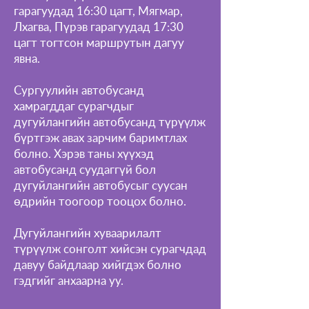
гарагуудад 16:30 цагт, Мягмар,
Лхагва, Пүрэв гарагуудад 17:30
цагт тогтсон маршрутын дагуу
явна.
Сургуулийн автобусанд
хамрагддаг сурагчдыг
дугуйлангийн автобусанд түрүүлж
бүртгэж авах зарчим баримтлах
болно. Хэрэв таны хүүхэд
автобусанд суудаггүй бол
дугуйлангийн автобусыг суусан
өдрийн тоогоор тооцох болно.
Дугуйлангийн хуваарилалт
түрүүлж сонголт хийсэн сурагчдад
давуу байдлаар хийгдэх болно
гэдгийг анхаарна уу.