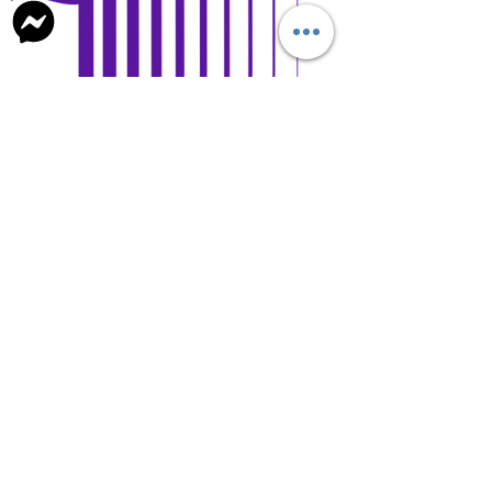
Open Days and Visit
Child Safeguard Policy
general@britishschool.edu.mn
unicounsellor@britishschool.edu.mn