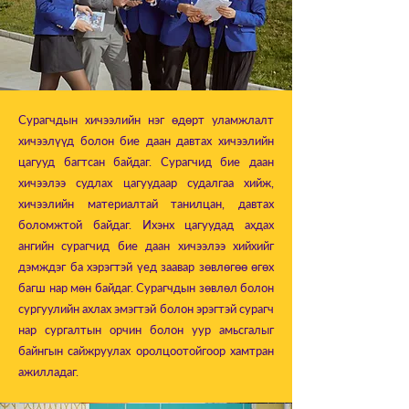
Сурагчдын хичээлийн нэг өдөрт уламжлалт
хичээлүүд болон бие даан давтах хичээлийн
цагууд багтсан байдаг. Сурагчид бие даан
хичээлээ судлах цагуудаар судалгаа хийж,
хичээлийн материалтай танилцан, давтах
боломжтой байдаг. Ихэнх цагуудад ахдах
ангийн сурагчид бие даан хичээлээ хийхийг
дэмждэг ба хэрэгтэй үед заавар зөвлөгөө өгөх
багш нар мөн байдаг. Сурагчдын зөвлөл болон
сургуулийн ахлах эмэгтэй болон эрэгтэй сурагч
нар сургалтын орчин болон уур амьсгалыг
байнгын сайжруулах оролцоотойгоор хамтран
ажилладаг.