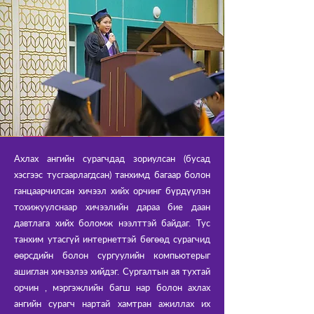
Ахлах ангийн сурагчдад зориулсан (бусад
хэсгээс тусгаарлагдсан) танхимд багаар болон
ганцаарчилсан хичээл хийх орчинг бүрдүүлэн
тохижуулснаар хичээлийн дараа бие даан
давтлага хийх боломж нээлттэй байдаг. Тус
танхим утасгүй интернеттэй бөгөөд сурагчид
өөрсдийн болон сургуулийн компьютерыг
ашиглан хичээлээ хийдэг. Сургалтын ая тухтай
орчин , мэргэжлийн багш нар болон ахлах
ангийн сурагч нартай хамтран ажиллах их