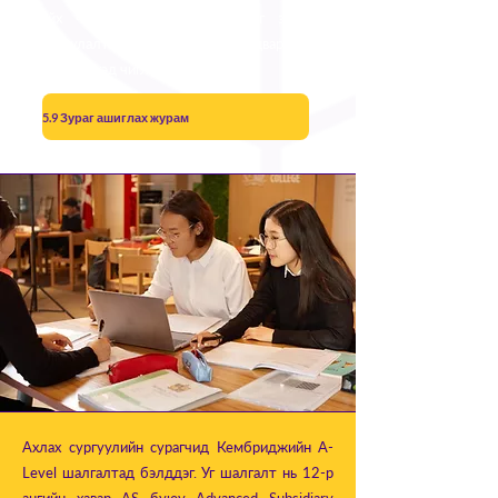
хийх чадвар болон хувийг цаг зохион
байгуулалт гэх зэрэг чадваруудыг
хөгжүүлэхэд чиглэдэг.
5.9 Зураг ашиглах журам
Ахлах сургуулийн сурагчид Кембриджийн A-
Level шалгалтад бэлддэг. Уг шалгалт нь 12-р