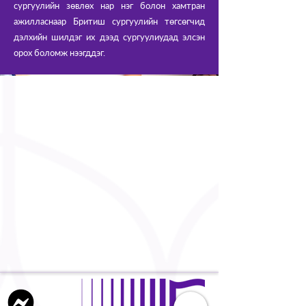
сургуулийн зөвлөх нар нэг болон хамтран
ажилласнаар Бритиш сургуулийн төгсөгчид
дэлхийн шилдэг их дээд сургуулиудад элсэн
орох боломж нээгддэг.