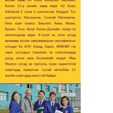
ангийн хавар AS буюу Advanced Subsidiary
болон 13-р ангийн хавар өгдөг A2 буюу
Advanced 2 гэсэн 2 шалгалтаас бүрддэг. Тус
шалгалтыг Математик, Гүнзгий Математик,
Анги уран зохиол, Биологи, Хими, Физик,
Бизнес, Түүх, Урлаг болон Дэлхийн төлөв гэх
хичээлүүдээр өгдөг. A-Level нь олон улсад
өргөнөөр хүлээн зөвшөөрөгдсөн сертификатыг
олгодог ба АНУ, Канад, Европ, ИХБНВУ гэх
зэрэг улсуудын томоохон их сургуулиудад
шууд элсэн орох боломжийг нээдэг. Мөн
Монгол улсад их сургууль сурах зорилготой
сурагчдад зориулсан тусгай хөтөлбөр 13
ангийн сурагчдад нээлттэй байдаг.