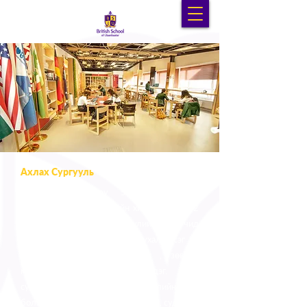
Ахлах Сургууль
Ахлах анги буюу 5-р шатлал нь
нарийвчилсан мэргэжлийн хичээл заадаг 2
жил байдаг. Ахлах сургуулийн сурагчид
сургуулийн хамт олны нэн чухал хэсэг ба
тэд бага ангийнхандаа зааж , зөвлөн
манлайлах чадвараа хөгжүүлдэг. Дунд
сургууль болон Их дээд сургуулийн гүүр
болж бие даасан сурах арга барил, судалгаа