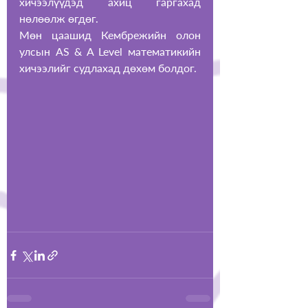
хичээлүүдэд ахиц гаргахад 
нөлөөлж өгдөг.
Мөн цаашид Кембрежийн олон 
улсын AS & A Level математикийн 
хичээлийг судлахад дөхөм болдог.