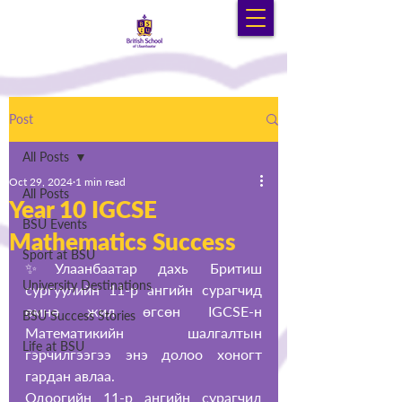
Post
All Posts
Oct 29, 2024
1 min read
All Posts
Year 10 IGCSE
BSU Events
Mathematics Success
Sport at BSU
✨Улаанбаатар дахь Бритиш 
University Destinations
сургуулийн 11-р ангийн сурагчид 
өмнө жил өгсөн IGCSE-н 
BSU Success Stories
Математикийн шалгалтын 
Life at BSU
гэрчилгээгээ энэ долоо хоногт 
гардан авлаа.
Одоогийн 11-р ангийн сурагчид 