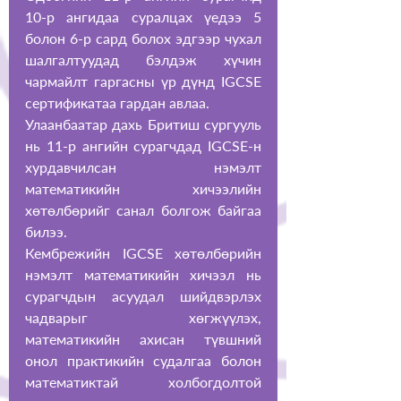
10-р ангидаа суралцах үедээ 5 
болон 6-р сард болох эдгээр чухал 
шалгалтуудад бэлдэж хүчин 
чармайлт гаргасны үр дүнд IGCSE 
сертификатаа гардан авлаа.
Улаанбаатар дахь Бритиш сургууль 
нь 11-р ангийн сурагчдад IGCSE-н 
хурдавчилсан нэмэлт 
математикийн хичээлийн 
хөтөлбөрийг санал болгож байгаа 
билээ.
Кембрежийн IGCSE хөтөлбөрийн 
нэмэлт математикийн хичээл нь 
сурагчдын асуудал шийдвэрлэх 
чадварыг хөгжүүлэх, 
математикийн ахисан түвшний 
онол практикийн судалгаа болон 
математиктай холбогдолтой 