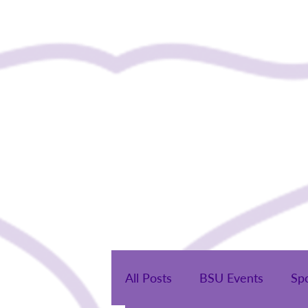
Нүүр
Бидний тух
All Posts
BSU Events
Sp