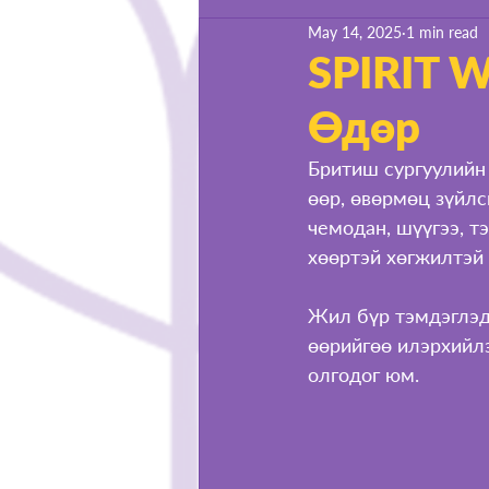
May 14, 2025
1 min read
Life at BSU
SPIRIT W
Өдөр
Бритиш сургуулийн 
өөр, өвөрмөц зүйлси
чемодан, шүүгээ, т
хөөртэй хөгжилтэй 
Жил бүр тэмдэглэдэ
өөрийгөө илэрхийлэ
олгодог юм.