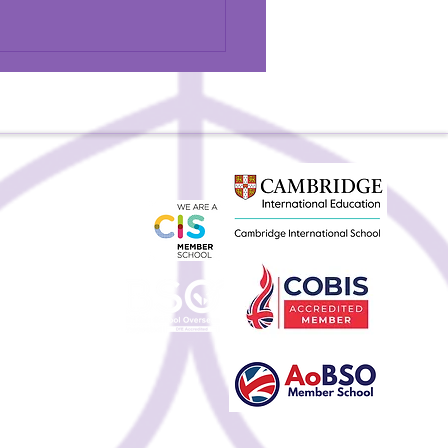
Бритиш сургуулийн
 TES сэтгүүлд
лэлээ гаргалаа