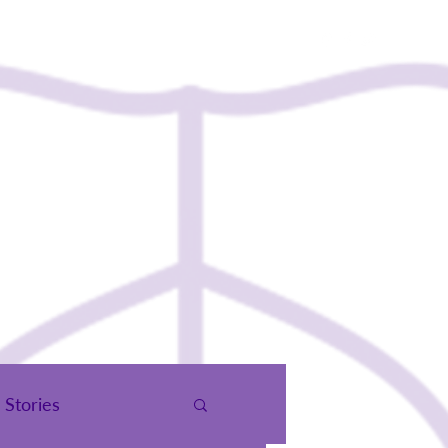
чид
Холбоо Барих
Stories