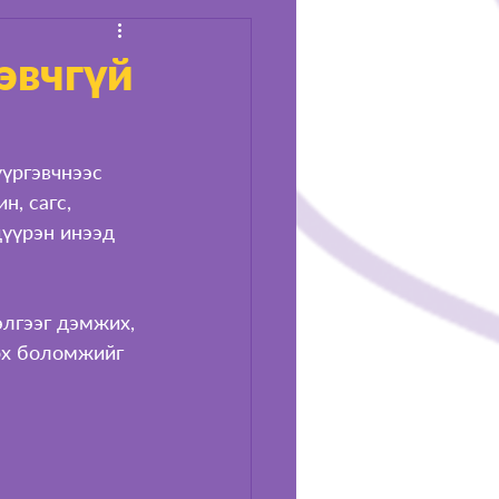
гэвчгүй
үргэвчнээс 
, сагс, 
дүүрэн инээд 
лгээг дэмжих, 
ох боломжийг 