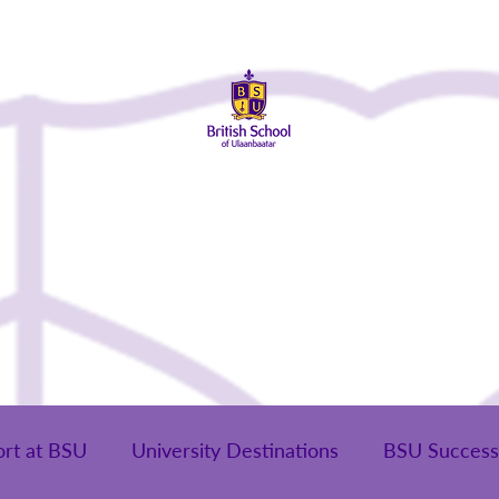
ай
Элсэлт
Сургуулийн Амьдрал
Эцэг Эхчүүд
Төгсөг
ort at BSU
University Destinations
BSU Success 