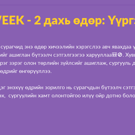
EEK - 2 дахь өдөр: Үүр
сурагчид энэ өдөр хичээлийн хэрэгслээ авч явахдаа ү
йг ашиглан бүтээлч сэтгэлгээгээ харууллаа🎒🚫. Хувин
эрэг зэрэг олон төрлийн зүйлсийг ашиглаж, сургууль 
өдрийг өнгөрүүллээ. 
г энэхүү өдрийн зорилго нь сурагчдын бүтээлч сэтгэ
х,  сургуулийн хамт олонтойгоо илүү ойр дотно бол