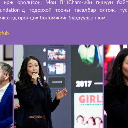
н ирж оролцсон. Мөн BritCham-ийн гишүүн байгу
oundation-д тодорхой тооны тасалбар олгож, тус
эмжээнд оролцох боломжийг бүрдүүлсэн юм.
ofub