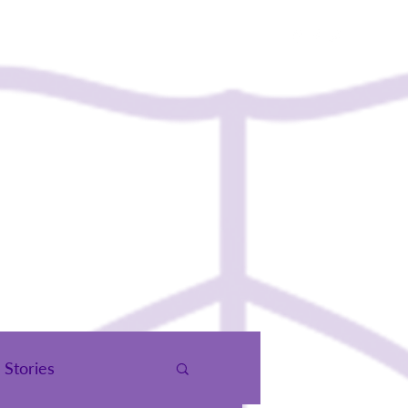
чид
Холбоо Барих
Stories