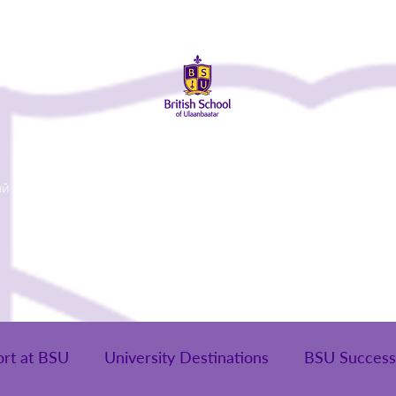
ай
Элсэлт
Сургуулийн Амьдрал
Эцэг Эхчүүд
Төгсөг
ort at BSU
University Destinations
BSU Success 