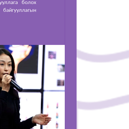
уллага болох 
 байгууллагын 