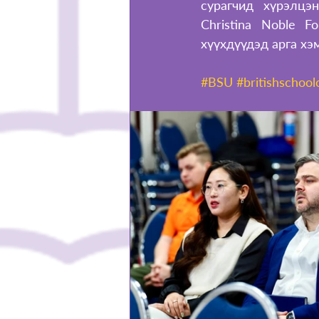
сурагчид хүрэлцэ
Christina Noble F
хүүхдүүдэд арга х
#BSU
#britishschool