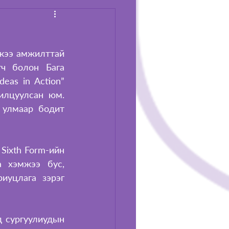
жээ амжилттай 
ч болон Бага 
eas in Action” 
илцуулсан юм. 
 улмаар бодит 
ixth Form-ийн 
 хэмжээ бус, 
иуцлага зэрэг 
 сургуулиудын 