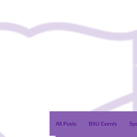
Нүүр
Бидний тух
All Posts
BSU Events
Sp