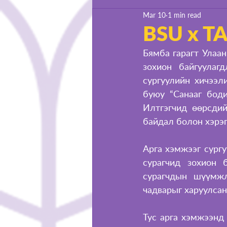
Mar 10
1 min read
Life at BSU
BSU x T
Бямба гарагт Улаан
зохион байгуулаг
сургуулийн хичээли
буюу “Санааг боди
Илтгэгчид өөрсдий
байдал болон хэрэ
Арга хэмжээг сургу
сурагчид зохион 
сурагчдын шүүмжлэ
чадварыг харуулсан
Тус арга хэмжээнд