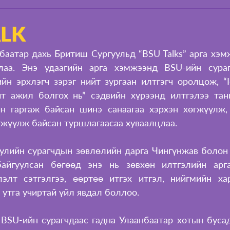
ALK
баатар дахь Бритиш Сургуульд “BSU Talks” арга хэм
длаа. Энэ удаагийн арга хэмжээнд BSU-ийн сураг
йн эрхлэгч зэрэг нийт зургаан илтгэгч оролцож, “Id
т ажил болгох нь” сэдвийн хүрээнд илтгэлээ тан
н гаргаж байсан шинэ санаагаа хэрхэн хөгжүүлж,
гжүүлж байсан туршлагаасаа хуваалцлаа.
улийн сурагчдын зөвлөлийн дарга Чингүнжав болон S
байгуулсан бөгөөд энэ нь зөвхөн илтгэлийн арга
лт сэтгэлгээ, өөртөө итгэх итгэл, нийгмийн хар
 утга учиртай үйл явдал боллоо.
 BSU-ийн сурагчдаас гадна Улаанбаатар хотын бусад