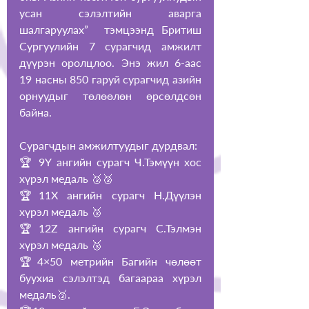
усан сэлэлтийн аварга 
шалгаруулах”  тэмцээнд Бритиш 
Сургуулийн 7 сурагчид амжилт 
дүүрэн оролцлоо. Энэ жил 6-аас 
19 насны 850 гаруй сурагчид азийн 
орнуудыг төлөөлөн өрсөлдсөн 
байна. 
Сурагчдын амжилтуудыг дурдвал:
🏆 9Y ангийн сурагч Ч.Тэмүүн хос 
хүрэл медаль 🥉🥉
🏆11X ангийн сурагч Н.Дүүлэн 
хүрэл медаль 🥉
🏆12Z ангийн сурагч С.Тэлмэн 
хүрэл медаль 🥉
🏆4×50 метрийн Багийн чөлөөт 
буухиа сэлэлтэд багаараа хүрэл 
медаль🥉.