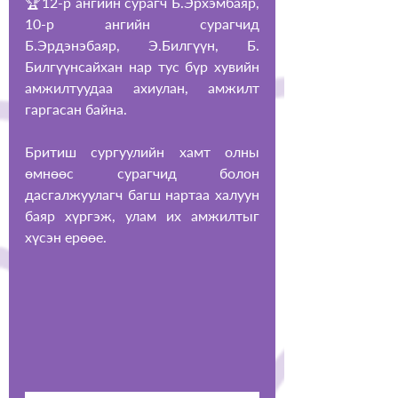
🏆12-р ангийн сурагч Б.Эрхэмбаяр, 
10-р ангийн сурагчид 
Б.Эрдэнэбаяр, Э.Билгүүн, Б. 
Билгүүнсайхан нар тус бүр хувийн 
амжилтуудаа ахиулан, амжилт 
гаргасан байна. 
Бритиш сургуулийн хамт олны 
өмнөөс сурагчид болон 
дасгалжуулагч багш нартаа халуун 
баяр хүргэж, улам их амжилтыг 
хүсэн ерөөе.