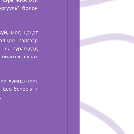
ргууль” болон 
уй, мод цэцэг 
лцоо зэргээр 
нь сурагчдад 
ойлгож сурах 
ий хэмнэлтийг 
Eco-Schools / 
.