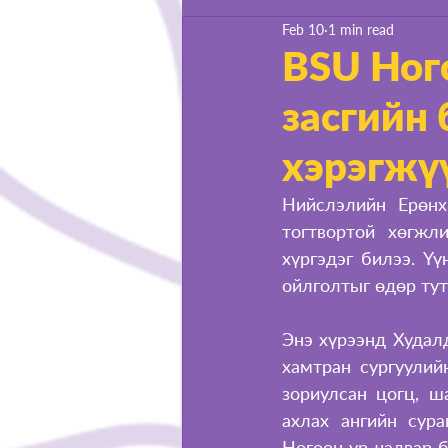
Feb 10
1 min read
Life at BSU
BSU Ног
засгийн
хэрэгжү
Нийслэлийн Ерөнх
тогтвортой хөгжли
хүргэдэг билээ. Үү
ойлголтыг өдөр ту
Энэ хүрээнд Худал
хамтран сургуулий
зориулсан цогц, ш
ахлах ангийн сура
Ногоон ур чадвар 