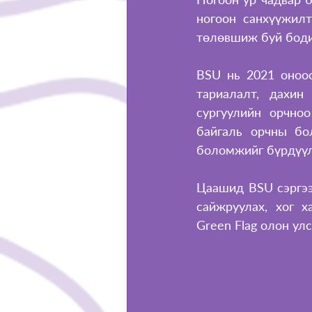
ногоон санхүүжилт
төлөвшиж буй боди
BSU нь 2021 оноос
тариалалт, дахин
сургуулийн орчноо
байгаль орчны бо
боломжийг бүрдүүл
Цаашид BSU сэргээг
сайжруулах, хог х
Green Flag олон ул