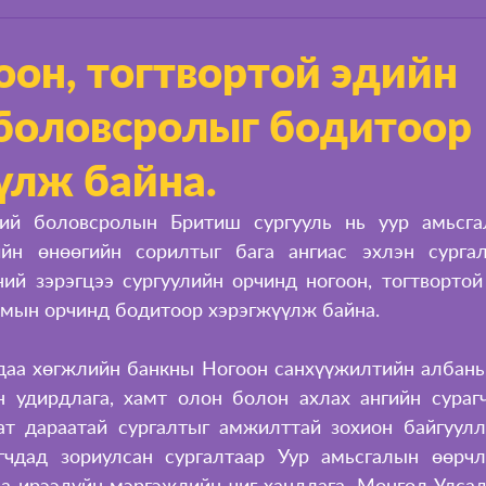
оон, тогтвортой эдийн
 боловсролыг бодитоор
үлж байна.
ий боловсролын Бритиш сургууль нь уур амьсгал
йн өнөөгийн сорилтыг бага ангиас эхлэн сургалт
ний зэрэгцээ сургуулийн орчинд ногоон, тогтвортой 
тмын орчинд бодитоор хэрэгжүүлж байна.
даа хөгжлийн банкны Ногоон санхүүжилтийн албаны
н удирдлага, хамт олон болон ахлах ангийн сурагч
ат дараатай сургалтыг амжилттай зохион байгуулл
гчдад зориулсан сургалтаар Уур амьсгалын өөрчл
ба ирээдүйн мэргэжлийн чиг хандлага, Монгол Улсад