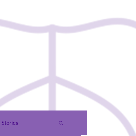
чид
Холбоо Барих
Stories