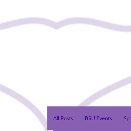
Нүүр
Бидний тух
All Posts
BSU Events
Sp