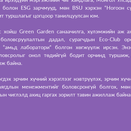
 болон ESG зарчмууд, мөн BSU хэрхэн “Ногоон су
т туршлагыг цогцоор танилцуулсан юм. 
 хойш Green Garden санаачилга, хүлэмжийн аж ах
 боловсруулалтын дадал, сурагчдын Eco-Club оро
 “амьд лаборатори” болгон хөгжүүлж ирсэн. Энэ 
ловсролыг онол төдийгүй бодит орчинд туршиж, 
ж байна. 
дэх эрчим хүчний хэрэглээг нэвтрүүлэх, эрчим хүчн
аягдлын менежментийг боловсронгуй болгох, мөн 
сын чиглэлд ахиц гаргах зорилт тавин ажиллаж байна