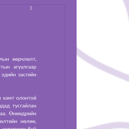
ын өөрчлөлт, 
ын агуулгаар 
эдийн засгийн 
 хамт олонтой 
дад тусгайлан 
аа. Өнөөдрийн 
өлтийн нөлөө, 
 хэрэгжиж буй 