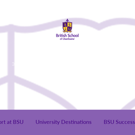
ай
Элсэлт
Сургуулийн Амьдрал
Эцэг Эхчүүд
Төгсөг
ort at BSU
University Destinations
BSU Success 