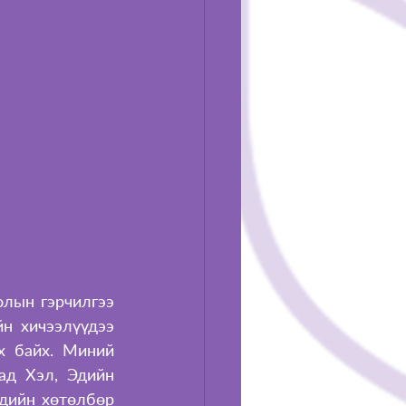
лын гэрчилгээ 
 хичээлүүдээ 
х байх. Миний 
ад Хэл, Эдийн 
дийн хөтөлбөр 