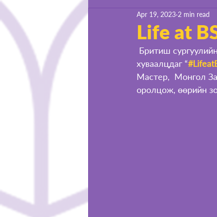
Apr 19, 2023
2 min read
Life at BSU
Life at 
 Бритиш сургуулийн хамт олныг сургуультай холбох эгэл бус богино түүхүүдийг 
хуваалцдаг “
#Lifea
Мастер,  Монгол За
оролцож, өөрийн зо