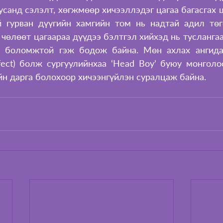
усанд сэлэлт, хөгжмөөр хичээллэдэг цагаа багасгах 
 гурван дүүгийн хамгийн том нь надтай адил төг
 чөлөөт цагаараа дүүдээ бэлтгэл хийхэд нь туслангаа
х боломжтой гэж бодож байна. Мөн ахлах ангидаа
fect) болж сургуулийнхаа ‘Head Boy’ буюу монголо
н дарга болохоор хичээнгүйлэн суралцаж байна. 