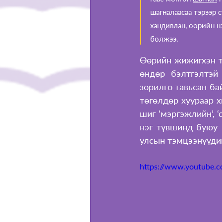
шагналаасаа тэрээр 
хандивлан, өөрийн 
болжээ.
Өөрийн жижигхэн т
өндөр бэлтгэлтэй
зорилго тавьсан бай
төгөлдөр хуураар х
шиг ‘мэргэжлийн’, ‘
нэг түвшинд буюу 
улсын тэмцээнүүди
https://www.youtube