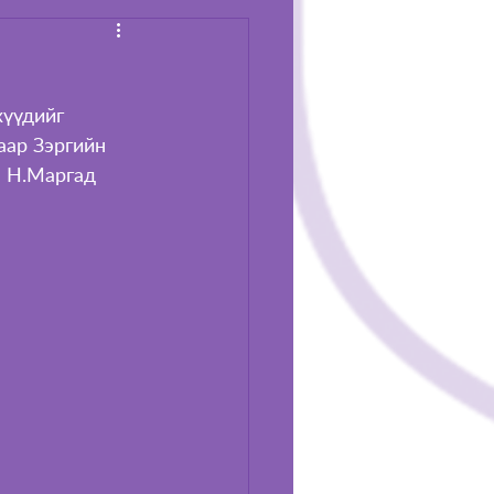
аар Зэргийн 
ч Н.Маргад 