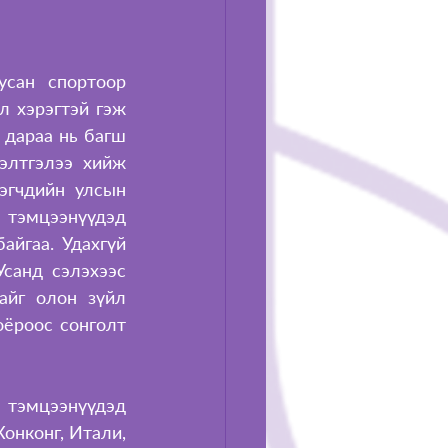
сан спортоор 
 хэрэгтэй гэж 
дараа нь багш 
элтгэлээ хийж 
гчдийн улсын 
тэмцээнүүдэд 
йгаа. Удахгүй 
санд сэлэхээс 
йг олон зүйл 
ёроос сонголт 
тэмцээнүүдэд 
нконг, Итали, 