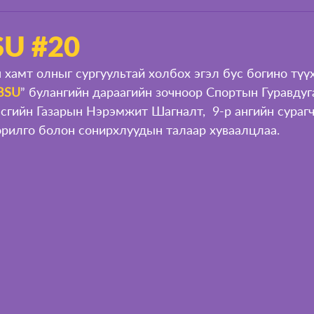
BSU #20
tBSU
” булангийн дараагийн зочноор Спортын Гуравдуг
сгийн Газарын Нэрэмжит Шагналт,  9-р ангийн сураг
рилго болон сонирхлуудын талаар хуваалцлаа. 