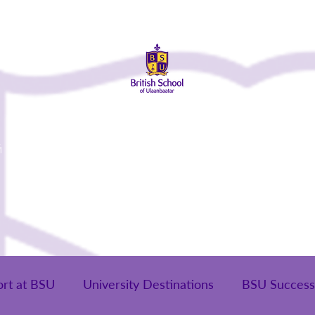
й
Элсэлт
Сургуулийн Амьдрал
Эцэг Эхчүүд
Төгсө
ort at BSU
University Destinations
BSU Success 