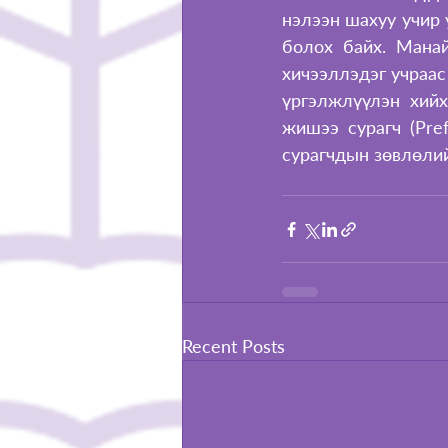
нэлээн шахуу учир 
болох байх. Манай
хичээллэдэг учраас
үргэлжлүүлэн хий
жишээ сурагч (Pre
сурагчдын зөвлөлий
Recent Posts