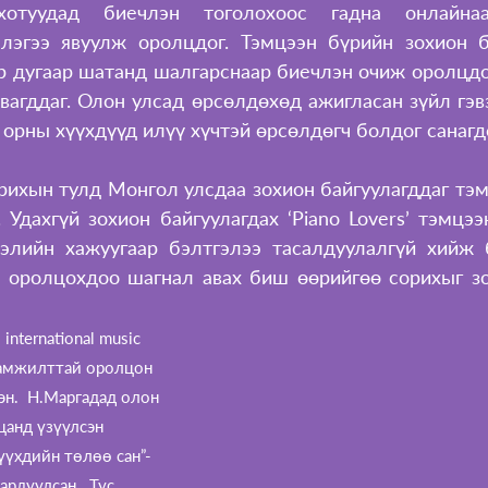
отуудад биечлэн тоголохоос гадна онлайнаар
лэгээ явуулж оролцдог. Тэмцээн бүрийн зохион б
-р дугаар шатанд шалгарснаар биечлэн очиж оролцдог
вагддаг. Олон улсад өрсөлдөхөд ажигласан зүйл гэвэ
н орны хүүхдүүд илүү хүчтэй өрсөлдөгч болдог санагд
рихын тулд Монгол улсдаа зохион байгуулагддаг тэм
 Удахгүй зохион байгуулагдах ‘Piano Lovers’ тэмцээ
ээлийн хажуугаар бэлтгэлээ тасалдуулалгүй хийж б
 оролцохдоо шагнал авах биш өөрийгөө сорихыг зо
international music 
 амжилттай оролцон 
эн.  Н.Маргадад олон 
цанд үзүүлсэн 
үүхдийн төлөө сан”-
гардуулсан.  Тус 