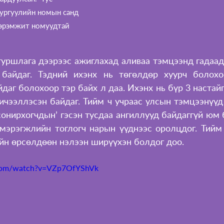
сургуулийн номын санд 
нэрэмжит номуудтай 
уршлага дээрээс ажиглахад аливаа тэмцээнд гадаад 
 байдаг. Тэдний ихэнх нь төгөлдөр хуурч болохо
даг болохоор тэр байх л даа. Ихэнх нь бүр 3 настайг
ичээллэсэн байдаг. Тийм ч учраас улсын тэмцээнүүд
сонирхогчдын’ гэсэн тусдаа ангиллууд байдаггүй юм б
мэрэгжлийн тоглогч нарын үүднээс оролцдог. Тийм 
йн өрсөлдөөн нэлээн ширүүхэн болдог доо.
.com/watch?v=VZp7OfYShVk