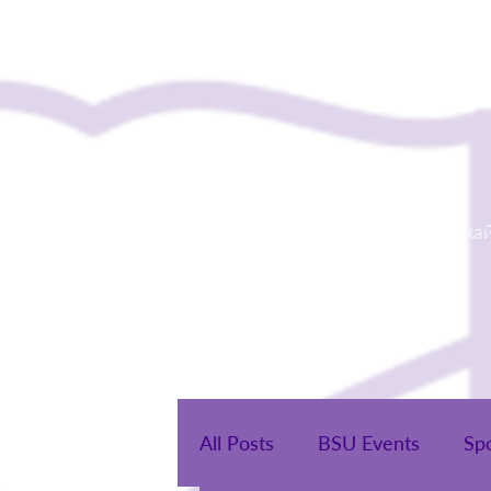
Нүүр
Бидний туха
All Posts
BSU Events
Sp