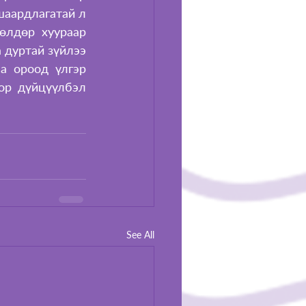
шаардлагатай л 
өлдөр хуураар 
 дуртай зүйлээ 
 ороод үлгэр 
ор дүйцүүлбэл 
See All