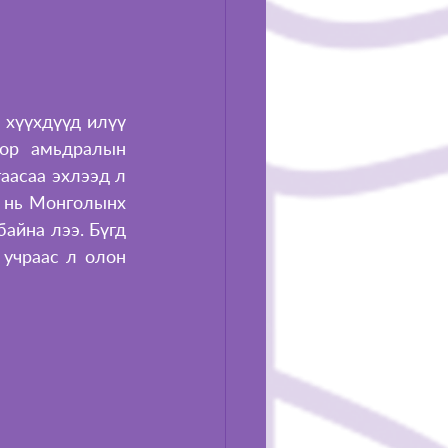
хүүхдүүд илүү 
ор амьдралын 
аасаа эхлээд л 
 нь Монголынх 
айна лээ. Бүгд 
учраас л олон 