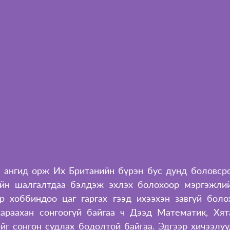
 ангид орж Их Британийн бүрэн бус дунд боловсро
йн шалгалтдаа бэлдэж эхлэх болохоор мэргэжлийн
р хоббиндоо цаг гаргах гээд ихээхэн завгүй боло
араахан сонгоогүй байгаа ч Дээд Математик, Хят
йг сонгон судлах бодолтой байгаа. Эдгээр хичээлүү