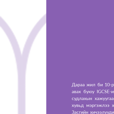
Дараа жил би 10-р
авах буюу IGCSE-и
судлахын хажуугаа
хувьд мэргэжлээ х
Засгийн хичээлүүди