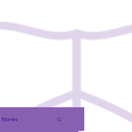
гчид
Холбоо Барих
Stories