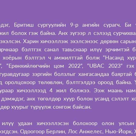
дэг, Бритиш сургуулийн 9-р ангийн сурагч. Би у
жил болох гэж байна. Анх зүгээр л сэлээд сурчихвал
эхэлсэн. Харин хичээллэж эхэлсэнээс дөрвөн сарын 
рчнаар бэлтгэх санал тавьснаар илүү эрчимтэй б
д хоёрын бэлтгэл ч амжилттай болж “Насанд хүрэ
”, “Ерөнхийлөгчийн цом 2022”, “UBAC 2023” гэх 
уравдугаар зэргийн болзлыг хангасандаа баяртай ба
д оролцохоор төлөвлөн, бэлтгэлдээ ороод байна. У
уураар хичээллээд 4 жил болжээ. Ээж маань нама
 дэмждэг, анх төгөлдөр хуур болон усанд сэлэлт хо
дөр хуурыг түрүүлж сонгож байсан. 
 илүү удаан хичээллэсэн болохоор олон улсын 
гдсэн. Одоогоор Берлин, Лос Анжелес, Нью-Йорк, Хо