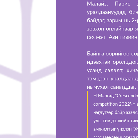
Малайз, Парис х
уралдаануудад бич
байдаг, зарим нь 2
зөвхөн онлайнаар я
гэх мэт  Ази тивий
Байнга өөрийгөө со
идэвхтэй оролцдог.
усанд сэлэлт, хич
тэмцээн уралдаанд
нь чухал санагддаг. 
Н.Маргад ''Crescendo 
competition 2022'-т
нэгдүгээр байр эзэлс
улс, тив дэлхийн тав
амжилтыг үнэлэн “Х
гаас мөнгөн 
шагнал
 