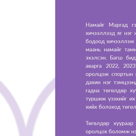
Намайг Маргад гэ
хичээллээд яг нэг 
бодоод хичээллэж 
маань намайг тами
эхэлсэн. Багш би
аварга 2022, 2023
оролцож спортын г
дахин нэг тэмцээн
гадна төгөлдөр х
туршиж үзэхийг их
хийх болоход төгөл
Төгөлдөр хуураар
оролцох боломж нээ