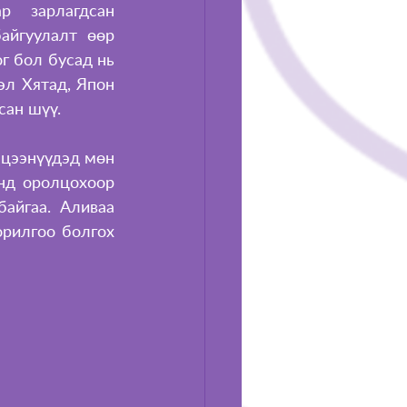
 зарлагдсан 
айгуулалт өөр 
 бол бусад нь 
л Хятад, Япон 
сан шүү. 
цээнүүдэд мөн 
нд оролцохоор 
айгаа. Аливаа 
рилгоо болгох 