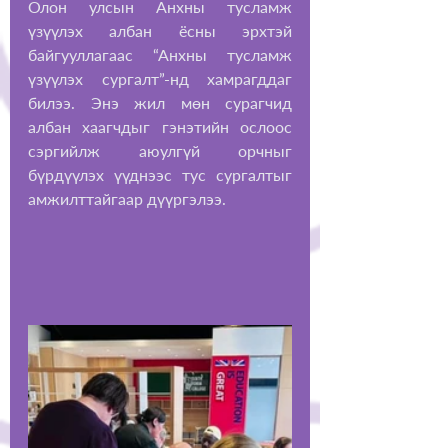
Олон улсын Анхны тусламж 
үзүүлэх албан ёсны эрхтэй 
байгууллагаас “Анхны тусламж 
үзүүлэх сургалт”-нд хамрагддаг 
билээ. Энэ жил мөн сурагчид 
албан хаагчдыг гэнэтийн ослоос 
сэргийлж аюулгүй орчныг 
бүрдүүлэх үүднээс тус сургалтыг 
амжилттайгаар дүүргэлээ.