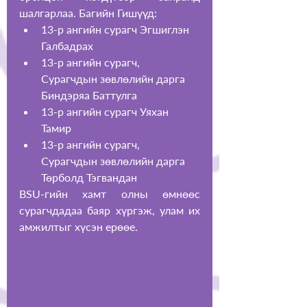
шалгарлаа. Багийн Гишүүд:
13-р ангийн сурагч Эгшиглэн 
Галбадрах 
13-р ангийн сурагч, 
Сурагчдын зөвлөлийн дарга 
Биндэряа Баттулга
13-р ангийн сурагч Уяхан 
Тамир
13-р ангийн сурагч, 
Сурагчдын зөвлөлийн дарга 
Төрболд Тэгвандан
BSU-гийн хамт олны өмнөөс 
сурагчдадаа баяр хүргэж, улам их 
амжилтыг хүсэн ерөөе.